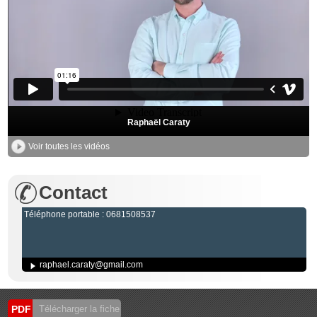
Raphaël Caraty
Voir toutes les vidéos
Contact
Téléphone portable : 0681508537
raphael.caraty@gmail.com
PDF
Télécharger la fiche