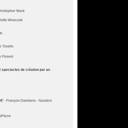
hristopher Mack
oletta Wowczak
ki.
e Tosello
r Florent
2 spectacles de création par an
0'
- François Damilano -
Naration
tPierre