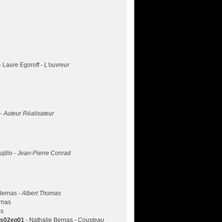
- Laure Egoroff -
L'ouvreur
 -
Auteur Réalisateur
jillo -
Jean-Pierre Conrad
Bernas -
Albert Thomas
rnas
as
» s02ep01
- Nathalie Bernas -
Cousteau