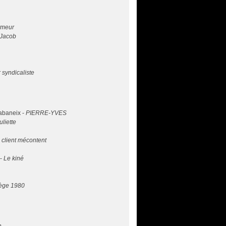
rmeur
Jacob
r syndicaliste
abaneix -
PIERRE-YVES
uliette
 client mécontent
 -
Le kiné
lège 1980