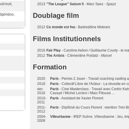
ck'nroll,
2013
"The League" Saison 5
- Marc Saez -
Spazz
Doublage film
dgéridoo,
2012
Ce monde est fou
- Badreddine Mokrani.
Films Institutionnels
2016
Fair Play
- Caroline Aelion / Guillaume Courty -
le ma
2012
The Artists
- Clémentine Poidatz -
Marcel
Formation
2020
Paris
- Permis 2 Jouer - Travail coaching casting
2018
Paris
- Collectif Libre de l'Acteur - La réussite en c
dec
Paris
- Cine Masterclass - Travail avec Cedric Kah
2016
Cavayé / Michel Leclerc / Marc Fitoussi ...
2010-
Paris
- Assistant de Xavier Florent.
2011
2011-
Paris
- Diplômé du Cours Florent : mention Très B
2012
2004-
Villeurbanne
- IREP Scène, Villeurbanne : Jeu, Impr
2008