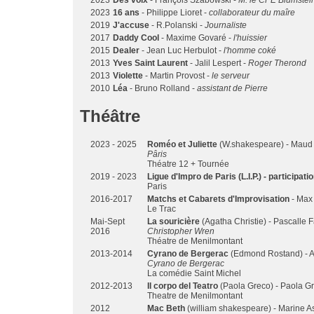
2023
Des voix
- François Szabowski -
M. le CPE Blumstei
2023
16 ans
- Philippe Lioret -
collaborateur du maîre
2019
J'accuse
- R.Polanski -
Journaliste
2017
Daddy Cool
- Maxime Govaré -
l'huissier
2015
Dealer
- Jean Luc Herbulot -
l'homme coké
2013
Yves Saint Laurent
- Jalil Lespert -
Roger Therond
2013
Violette
- Martin Provost -
le serveur
2010
Léa
- Bruno Rolland -
assistant de Pierre
Théâtre
2023 - 2025
Roméo et Juliette
(W.shakespeare) - Maud
Pâris
Théatre 12 + Tournée
2019 - 2023
Ligue d'Impro de Paris (L.I.P.) - participa
Paris
2016-2017
Matchs et Cabarets d'Improvisation
- Max
Le Trac
Mai-Sept
La souricière
(Agatha Christie) - Pascalle F
2016
Christopher Wren
Théatre de Menilmontant
2013-2014
Cyrano de Bergerac
(Edmond Rostand) - 
Cyrano de Bergerac
La comédie Saint Michel
2012-2013
Il corpo del Teatro
(Paola Greco) - Paola G
Theatre de Menilmontant
2012
Mac Beth
(william shakespeare) - Marine A