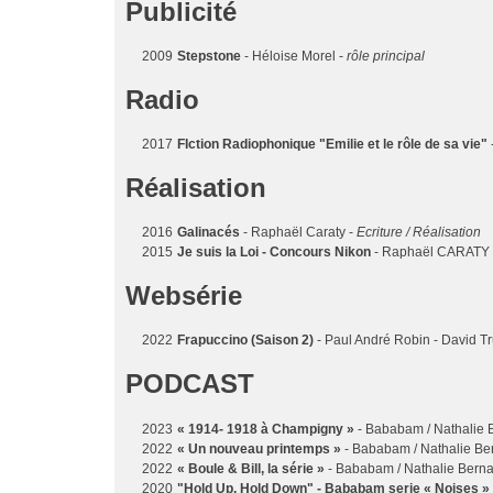
Publicité
2009
Stepstone
- Héloise Morel -
rôle principal
Radio
2017
FIction Radiophonique "Emilie et le rôle de sa vie"
Réalisation
2016
Galinacés
- Raphaël Caraty -
Ecriture / Réalisation
2015
Je suis la Loi - Concours Nikon
- Raphaël CARATY
Websérie
2022
Frapuccino (Saison 2)
- Paul André Robin - David Tru
PODCAST
2023
« 1914- 1918 à Champigny »
- Bababam / Nathalie 
2022
« Un nouveau printemps »
- Bababam / Nathalie Be
2022
« Boule & Bill, la série »
- Bababam / Nathalie Bern
2020
"Hold Up, Hold Down" - Bababam serie « Noises 