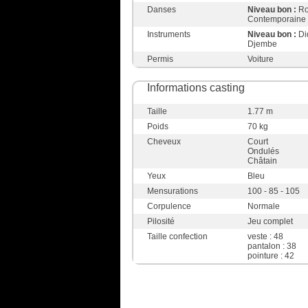
Danses
Niveau bon :
Ro
Contemporaine
Instruments
Niveau bon :
Di
Djembe
Permis
Voiture
Informations casting
Taille
1.77 m
Poids
70 kg
Cheveux
Court
Ondulés
Châtain
Yeux
Bleu
Mensurations
100 - 85 - 105
Corpulence
Normale
Pilosité
Jeu complet
Taille confection
veste : 48
pantalon : 38
pointure : 42