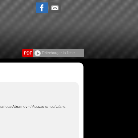
PDF
Télécharger la fiche
harlotte Abramov -
l'Accusé en col blanc