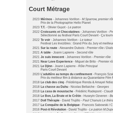
Court Métrage
2023
Mérinos
- Johannes Vorillon -
M.Sparrow, premier rô
Prix de la Photographie Hello Planet
2023
T.T.
- Olivier Guyot -
Le patron
2022
Croissants et Chocolatines
- Johannes Vorillon -
Pr
Sélectionné au festival Paris Court Devant - Ça tour
2022
Te voir
- Johannes Vorillon -
Le tuteur
Festival Les Invizibles : Grand Prix du Jury et meilleu
2021
Sur la route
- Alexandre Dubois -
Premier rôle / Dia
2021
A table
- Joann Lapierre -
Second rôle
2021
Je suis innocent
- Johannes Vorillon -
Premier rôle
2021
Near Love Experience
- Miguel de Brito -
Premier rô
2021
Le Djinn
- Joann Lapierre -
Rôle Principal
Paris Court Devant
2020
L'adultère au temps du confinement
- François Sza
Prix du meilleur film à distance au Quarantaine Film 
2018
Le club des cinq
- Frédérique Renda & Amayel Ndia
2018
La chasse au Dahu
- Nicolas Bellaiche -
Georges
2018
La casa de moustache
- Frédéric Radepont -
Claud
2018
Le Bon, La Brute et le Crétin
- Huseyin Ozveren -
Be
2017
Doll Thérapie
- David Trujillo -
Paul Chanuis Le thér
2017
La Conquète de la Belgique
- Francois Sabowski / 
2016
Post-it Révolution
- David Trujillo -
Le patron M.Dup