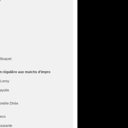
n
 Buquet
tion régulière aux matchs d'impro
 Leroy
ayolle
Amélie Dhée
reco
ssaiante