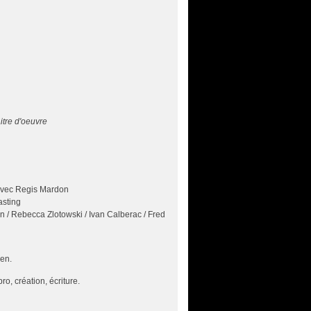
itre d'oeuvre
 avec Regis Mardon
asting
n / Rebecca Zlotowski / Ivan Calberac / Fred
ien.
o, création, écriture.