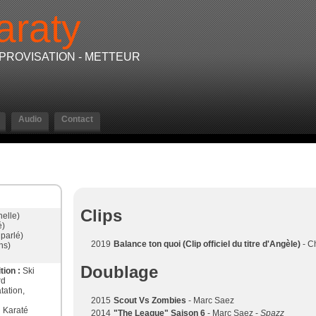
araty
IMPROVISATION - METTEUR
Audio
Contact
Clips
nelle)
é)
parlé)
2019
Balance ton quoi (Clip officiel du titre d'Angèle)
- C
ns)
Doublage
tion :
Ski
rd
tation,
2015
Scout Vs Zombies
- Marc Saez
:
Karaté
2014
"The League" Saison 6
- Marc Saez -
Spazz