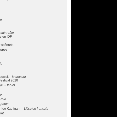
le
emier rôle
ne en IDF
r scénario.
logues
le
bowski -
le docteur
Festival 2020
ye -
Daniel
io
rnie
apeute
Chloé Kaufmann -
L'éspion francais
ont