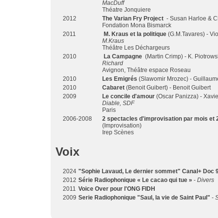
MacDuff
Théatre Jonquiere
2012
The Varian Fry Project
- Susan Harloe & C
Fondation Mona Bismarck
2011
M. Kraus et la politique
(G.M.Tavares) - Vi
M.Kraus
Théâtre Les Déchargeurs
2010
La Campagne
(Martin Crimp) - K. Piotrows
Richard
Avignon, Théâtre espace Roseau
2010
Les Emigrés
(Slawomir Mrozec) - Guillaum
2010
Cabaret
(Benoit Guibert) - Benoit Guibert
2009
Le concile d'amour
(Oscar Panizza) - Xavie
Diable, SDF
Paris
2006-2008
2 spectacles d'improvisation par mois et 
(Improvisation)
Irep Scènes
Voix
2024
"Sophie Lavaud, Le dernier sommet" Canal+ Doc 9
2012
Série Radiophonique « Le cacao qui tue »
-
Divers
2011
Voice Over pour l'ONG FIDH
2009
Serie Radiophonique "Saul, la vie de Saint Paul"
-
S