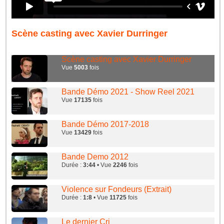
Scène casting avec Xavier Durringer
Scène casting avec Xavier Durringer
Vue
5003
fois
Bande Démo 2021 - Show Reel 2021
Vue
17135
fois
Bande Démo 2017-2018
Vue
13429
fois
Bande Demo 2012
Durée :
3:44
• Vue
2246
fois
Violence sur Fondeurs (Extrait)
Durée :
1:8
• Vue
11725
fois
Le dernier Cri