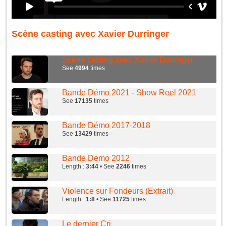
Scène casting avec Xavier Durringer
Scène casting avec Xavier Durringer
See
4994
times
Bande Démo 2021 - Show Reel 2021
See
17135
times
Bande Démo 2017-2018
See
13429
times
Bande Demo 2012
Length :
3:44
• See
2246
times
Violence sur Fondeurs (Extrait)
Length :
1:8
• See
11725
times
Le dernier Cri